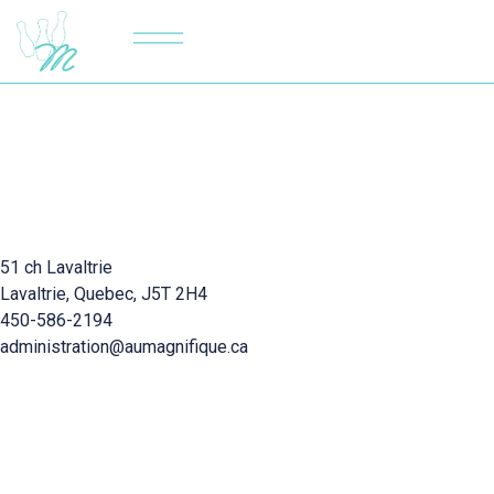
Dimanche au jeudi
11h à 22h
Vendredi et samedi
11h à minuit
Gardons contact
51 ch Lavaltrie
Lavaltrie, Quebec, J5T 2H4
450-586-2194
administration@aumagnifique.ca